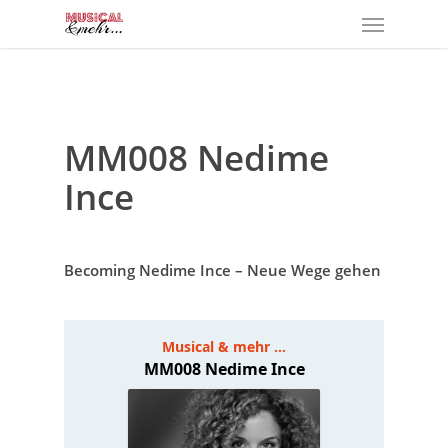
Menu
Skip
to
main
content
MM008 Nedime
Ince
Becoming Nedime Ince – Neue Wege gehen