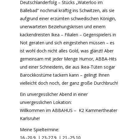
Deutschlanderfolg – Stücks „Waterloo im
Bällebad“ nochmal kräftig ins Schwitzen, als sie
aufgrund einer erzürnten schwedischen Königin,
unerwarteten Beziehungskrisen und einem
kackendreisten Ikea – Filialen – Gegenspielers in
Not geraten und sich eingestehen müssen – es
ist wohl doch nicht alles Gold, was glänzt! Aber
gemeinsam mit jeder Menge Humor, ABBA-Hits
und einer Schneiderin, die aus Ikea-Tüten sogar
Barockkostüme tackern kann – gelingt Ihnen
vielleicht doch noch, der ganz große Durchbruch!
Ein unvergesslicher Abend in einer
unvergesslichen Lokation:
Willkommen im ABBAHUS – K2 Kammertheater
Karlsruhe!
Meine Spieltermine:
16.-20.9. | 23-27.9. | 21.-25.10